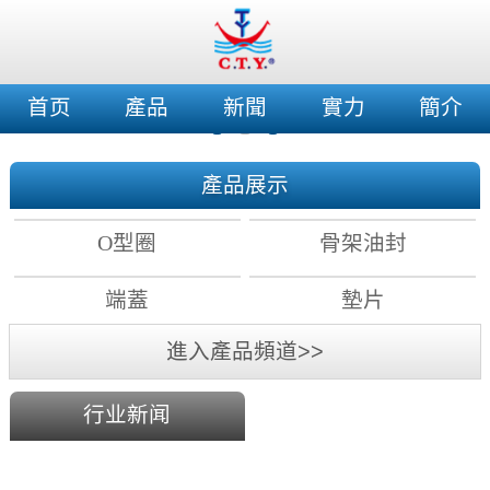
首页
產品
新聞
實力
簡介
產品展示
O型圈
骨架油封
端蓋
墊片
進入產品頻道>>
行业新闻
2018