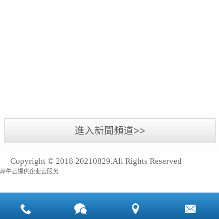
亞
一
洲
年
國
一
際
度
動
小
的
力
洩
亞
隨
傳
漏，
太
著
動
大
地
經
展、
成
區
濟
亞
本
工
的
洲
進入新聞頻道>>
業
發
物
盛
展
流
會
Copyright © 2018 20210829.All Rights Reserved
和
展
——
犀牛云提供企业云服务
技
和
2018
術
上
亞
的
海
洲
進
國