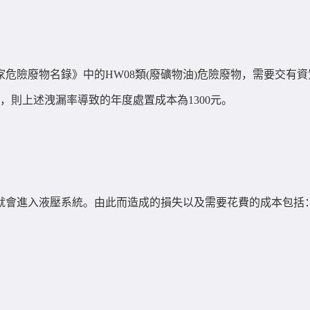
危險廢物名錄》中的HW08類(廢礦物油)危險廢物，需要交有
，則上述洩漏率導致的年度處置成本為1300元。
就會進入液壓系統。由此而造成的損失以及需要花費的成本包括