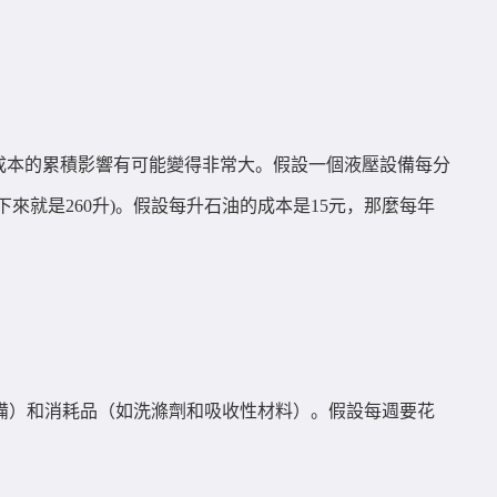
成本的累積影響有可能變得非常大。假設一個液壓設備每分
(一年下來就是260升)。假設每升石油的成本是15元，那麼每年
備）和消耗品（如洗滌劑和吸收性材料）。假設每週要花