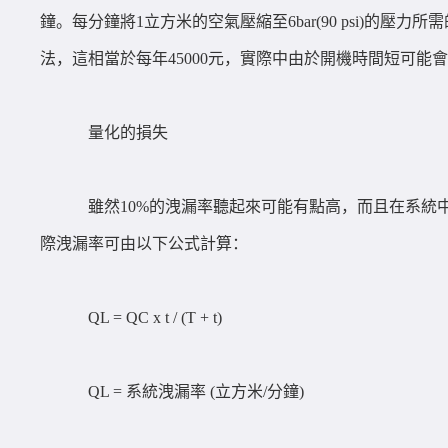
鐘。每分鐘將1立方米的空氣壓縮至6bar(90 psi)的壓
法，這相當於每年45000元，實際中由於開機時間短可能會
量化的損失
雖然10%的洩漏率聽起來可能有點高，而且在系統
際洩漏率可由以下公式計算：
QL = QC x t / (T + t)
QL = 系統洩漏率 (立方米/分鐘)