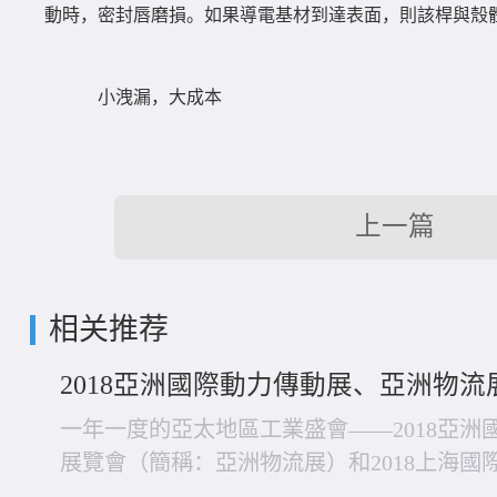
動時，密封唇磨損。如果導電基材到達表面，則該桿與殼
小洩漏，大成本
上一篇
相关推荐
2018亞洲國際動力傳動展、亞洲物
一年一度的亞太地區工業盛會——2018亞
展覽會（簡稱：亞洲物流展）和2018上海
年展會聚焦“智能製造”，吸引了近2500家