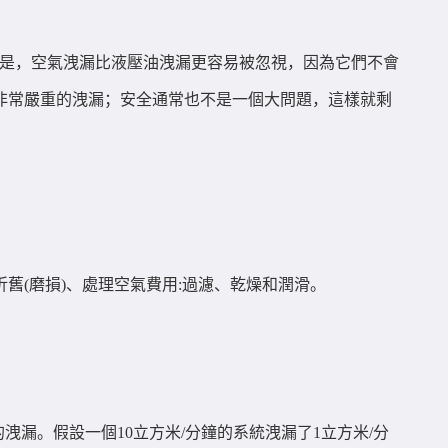
題是，空氣洩漏比液壓油洩漏更容易被忽視，因為它們不會
非常嚴重的洩漏；安全通常也不是一個大問題，這樣就剩
(磨損)、處理空氣費用:過濾、乾燥和潤滑。
漏。假設一個10立方米/分鐘的系統洩漏了1立方米/分