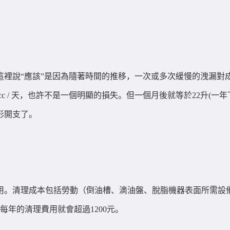
這裡說“應該”是因為隨著時間的推移，一次或多次緩慢的洩漏對
是720cc / 天，也許不是一個明顯的損失。但一個月後就等於22升
形開支了。
用。清理成本包括勞動（倒油槽、滴油盤、脫脂機器表面所需設
每年的清理費用就會超過1200元。