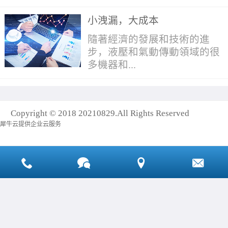
國際壓縮機及設備展覽會（簡
小洩漏，大成本
稱：上海國際壓縮機展）於今
密減速機可分為RV減速機、諧
日上午在上海新國際博覽中心
隨著經濟的發展和技術的進
波減速機和SPINEA減速機，
隆重開幕。今年展會聚焦“智
步，液壓和氣動傳動領域的很
三者的市場銷售數量佔比約為
能製造”，吸引了近2500家海
多機器和...
40%、40 %、20%。其中，RV
內外知名企業帶來不同行業的
減速器和諧波減速器是工業機
各項“智”造產品和技術。為期
器人最主流的精密減速
四天的展會，還將舉辦上海國
設備都經過長期的市場驗證與
器。 RV減速器：傳動比
際工業零部件及分承包展、亞
Copyright © 2018 20210829.All Rights Reserved
改善，性能也都在逐步趨於完
大、傳動效率高、運動精度
洲國際冷鏈設備及技術展覽會
犀牛云提供企业云服务
善。那麼比以往任何時候都重
高、回差小、低振動、剛性大
和國際科創園區博覽會。“智
要的是，此時任何對於系統的
和高可靠性等特點。在關節型
能製造是助力中國從製造大國
微小的改善與提高都有可能對
機器人中，一般將RV減速器放
走向製造強國的核心動力，也
整機的性能的提高產生一定的
置在機座、大臂、肩部等重負
是多個行業轉型增能的驅動
作用。對於使用液壓和氣動傳
載的位置。 諧波減速器：
力。”漢諾威米蘭展覽會（中
動設備的客戶來說，我們一定
傳動比大、外形輪廓小、零件
國）有限公司董事總經理劉國
要保證用於運行和維護系統和
數目少且傳動效率高。在關節
良說道，“作為匯集液壓、軸
設備的每一分錢都花在了正確
型機器人中，諧波減速器一般
承、壓縮機、物流等多個行業