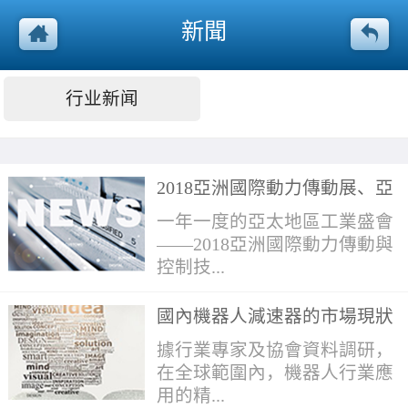
新聞
行业新闻
2018亞洲國際動力傳動展、亞
洲物流展和上海國際壓縮機展
一年一度的亞太地區工業盛會
引領“智”造趨勢
——2018亞洲國際動力傳動與
控制技...
國內機器人減速器的市場現狀
術展覽會（簡稱：亞洲國際動
及差距分析
據行業專家及協會資料調研，
力傳動展）、2018亞洲國際物
在全球範圍內，機器人行業應
流技術與運輸系統展覽會（簡
用的精...
稱：亞洲物流展）和2018上海